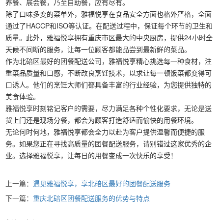
养餐、展会餐，乃至自助餐，应有尽有。
除了口味多变的菜单外，雅福悦享在食品安全方面也格外严格，全面
通过了HACCP和ISO等认证。在配送过程中，保证每个环节的卫生和
质量。此外，雅福悦享拥有重庆市区最大的中央厨房，提供24小时全
天候不间断的服务，让每一位顾客都能品尝到最新鲜的菜品。
作为北碚区最好的团餐配送公司，雅福悦享精心挑选每一种食材，注
重菜品质量和口感，不断改良烹饪技术，以求让每一顿饭菜都变得可
口诱人。他们的烹饪大师们都具备丰富的行业经验，为您提供独特的
美食体验。
雅福悦享时刻铭记客户的需要，尽力满足各种个性化要求，无论是送
货上门还是现场分餐，都会为顾客打造舒适而愉快的用餐环境。
无论何时何地，雅福悦享都会全力以赴为客户提供温馨而便捷的服
务。如果您正在寻找高质量的团餐配送服务，请别错过这家优秀的企
业。选择雅福悦享，让每日的用餐变成一次快乐的享受！
上一篇：
遇见雅福悦享，享北碚区最好的团餐配送服务
下一篇：
重庆北碚区团餐配送服务的优势与特点