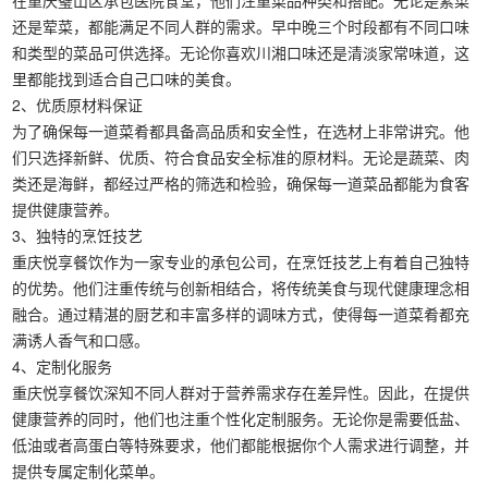
在重庆璧山区承包医院食堂，他们注重菜品种类和搭配。无论是素菜
还是荤菜，都能满足不同人群的需求。早中晚三个时段都有不同口味
和类型的菜品可供选择。无论你喜欢川湘口味还是清淡家常味道，这
里都能找到适合自己口味的美食。
2、优质原材料保证
为了确保每一道菜肴都具备高品质和安全性，在选材上非常讲究。他
们只选择新鲜、优质、符合食品安全标准的原材料。无论是蔬菜、肉
类还是海鲜，都经过严格的筛选和检验，确保每一道菜品都能为食客
提供健康营养。
3、独特的烹饪技艺
重庆悦享餐饮作为一家专业的承包公司，在烹饪技艺上有着自己独特
的优势。他们注重传统与创新相结合，将传统美食与现代健康理念相
融合。通过精湛的厨艺和丰富多样的调味方式，使得每一道菜肴都充
满诱人香气和口感。
4、定制化服务
重庆悦享餐饮深知不同人群对于营养需求存在差异性。因此，在提供
健康营养的同时，他们也注重个性化定制服务。无论你是需要低盐、
低油或者高蛋白等特殊要求，他们都能根据你个人需求进行调整，并
提供专属定制化菜单。