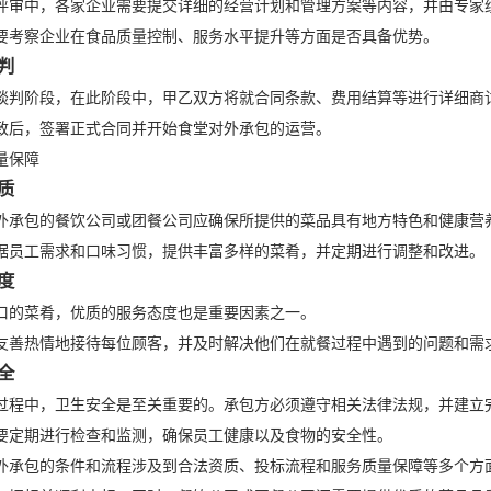
评审中，各家企业需要提交详细的经营计划和管理方案等内容，并由专家
要考察企业在食品质量控制、服务水平提升等方面是否具备优势。
判
谈判阶段，在此阶段中，甲乙双方将就合同条款、费用结算等进行详细商
致后，签署正式合同并开始食堂对外承包的运营。
量保障
质
外承包的餐饮公司或团餐公司应确保所提供的菜品具有地方特色和健康营
据员工需求和口味习惯，提供丰富多样的菜肴，并定期进行调整和改进。
度
口的菜肴，优质的服务态度也是重要因素之一。
友善热情地接待每位顾客，并及时解决他们在就餐过程中遇到的问题和需
全
过程中，卫生安全是至关重要的。承包方必须遵守相关法律法规，并建立
要定期进行检查和监测，确保员工健康以及食物的安全性。
外承包的条件和流程涉及到合法资质、投标流程和服务质量保障等多个方