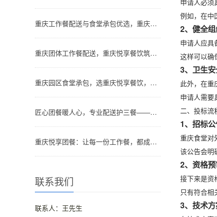
申请人必须
例如，在中
重庆工作餐配送与食堂承包优选，重庆悦享团餐专业赋能
2、健全组
申请人应具
重庆团体工作餐配送，重庆悦享餐饮筑牢企业后勤暖心防线
这样可以确
3、卫生安
重庆园区食堂承包，选重庆悦享餐饮，省心又专业
此外，在重
申请人需要
二、投标流
匠心团餐暖人心，专业配送护三餐——重庆悦享团餐解锁企业餐饮新体验
1、招标公
重庆食堂对
重庆悦享团餐：让每一份工作餐，都成为员工的“小期待”
该公告会明
2、资格预
接下来是资
联系我们
只有符合相
3、技术方
联系人：王先生